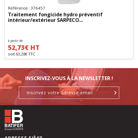
Référence : 376457
Traitement fongicide hydro préventif
intérieur/extérieur SARPECO...
à partir de
52,73€ HT
soit 63,28€ TTC
INSCRIVEZ-VOUS À LA NEWSLETTER !
ADRESSE SIÈGE